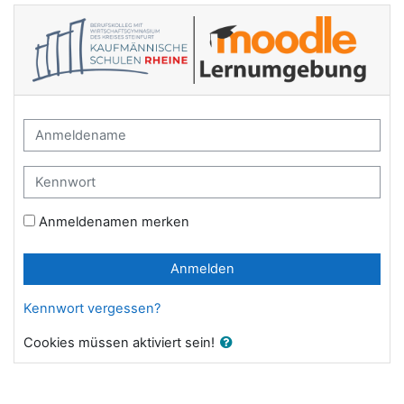
Zum Hauptinhalt
Lernplattform der Kaufmännischen Schul
Anmeldename
Kennwort
Anmeldenamen merken
Anmelden
Kennwort vergessen?
Cookies müssen aktiviert sein!